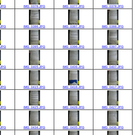
.JPG
IMG_0376.JPG
IMG_0377.JPG
IMG_0378.JPG
.JPG
IMG_0386.JPG
IMG_0387.JPG
IMG_0388.JPG
.JPG
IMG_0395.JPG
IMG_0396.JPG
IMG_0397.JPG
.JPG
IMG_0405.JPG
IMG_0406.JPG
IMG_0407.JPG
.JPG
IMG_0415.JPG
IMG_0416.JPG
IMG_0417.JPG
.JPG
IMG_0425.JPG
IMG_0426.JPG
IMG_0427.JPG
.JPG
IMG_0434.JPG
IMG_0435.JPG
IMG_0436.JPG