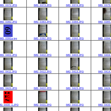
IMG_0372.JPG
IMG_0373.JPG
IMG_0374.JPG
IMG_0375
IMG_0382.JPG
IMG_0383.JPG
IMG_0384.JPG
IMG_0385
IMG_0391a.jpg
IMG_0392.JPG
IMG_0393.JPG
IMG_0394
IMG_0401.JPG
IMG_0402.JPG
IMG_0403.JPG
IMG_0404
IMG_0411.JPG
IMG_0412.JPG
IMG_0413.JPG
IMG_0414
IMG_0421.JPG
IMG_0422.JPG
IMG_0423.JPG
IMG_0424
MG_0430_1.JPG
IMG_0431.JPG
IMG_0432.JPG
IMG_0433