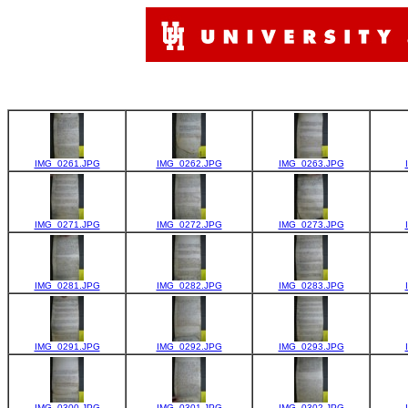
IMG_0261.JPG
IMG_0262.JPG
IMG_0263.JPG
IMG_0271.JPG
IMG_0272.JPG
IMG_0273.JPG
IMG_0281.JPG
IMG_0282.JPG
IMG_0283.JPG
IMG_0291.JPG
IMG_0292.JPG
IMG_0293.JPG
IMG_0300.JPG
IMG_0301.JPG
IMG_0302.JPG