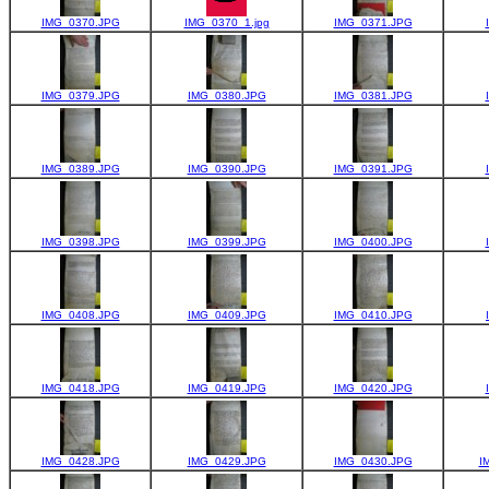
IMG_0370.JPG
IMG_0370_1.jpg
IMG_0371.JPG
IMG_0379.JPG
IMG_0380.JPG
IMG_0381.JPG
IMG_0389.JPG
IMG_0390.JPG
IMG_0391.JPG
IMG_0398.JPG
IMG_0399.JPG
IMG_0400.JPG
IMG_0408.JPG
IMG_0409.JPG
IMG_0410.JPG
IMG_0418.JPG
IMG_0419.JPG
IMG_0420.JPG
IMG_0428.JPG
IMG_0429.JPG
IMG_0430.JPG
I