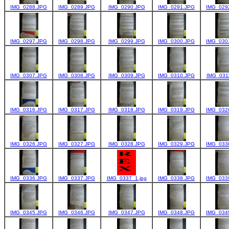
IMG_0288.JPG
IMG_0289.JPG
IMG_0290.JPG
IMG_0291.JPG
IMG_029
IMG_0297.JPG
IMG_0298.JPG
IMG_0299.JPG
IMG_0300.JPG
IMG_030
IMG_0307.JPG
IMG_0308.JPG
IMG_0309.JPG
IMG_0310.JPG
IMG_031
IMG_0316.JPG
IMG_0317.JPG
IMG_0318.JPG
IMG_0319.JPG
IMG_032
IMG_0326.JPG
IMG_0327.JPG
IMG_0328.JPG
IMG_0329.JPG
IMG_033
IMG_0336.JPG
IMG_0337.JPG
IMG_0337_1.jpg
IMG_0338.JPG
IMG_033
IMG_0345.JPG
IMG_0346.JPG
IMG_0347.JPG
IMG_0348.JPG
IMG_034