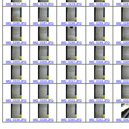
IMG_0277.JPG
IMG_0278.JPG
IMG_0279.JPG
IMG_0280.JPG
IMG_028
IMG_0286.JPG
IMG_0287.JPG
IMG_0288.JPG
IMG_0289.JPG
IMG_029
IMG_0296.JPG
IMG_0297.JPG
IMG_0298.JPG
IMG_0299.JPG
IMG_030
IMG_0305.JPG
IMG_0306.JPG
IMG_0307.JPG
IMG_0308.JPG
IMG_030
IMG_0315.JPG
IMG_0316.JPG
IMG_0317.JPG
IMG_0318.JPG
IMG_031
IMG_0329.JPG
IMG_0330.JPG
IMG_0331.JPG
IMG_0332.JPG
IMG_033
IMG_0338.JPG
IMG_0339.JPG
IMG_0340.JPG
IMG_0341.JPG
IMG_034