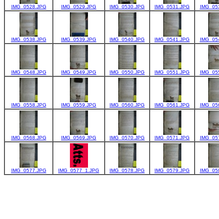
IMG_0528.JPG
IMG_0529.JPG
IMG_0530.JPG
IMG_0531.JPG
IMG_05
IMG_0538.JPG
IMG_0539.JPG
IMG_0540.JPG
IMG_0541.JPG
IMG_05
IMG_0548.JPG
IMG_0549.JPG
IMG_0550.JPG
IMG_0551.JPG
IMG_05
IMG_0558.JPG
IMG_0559.JPG
IMG_0560.JPG
IMG_0561.JPG
IMG_05
IMG_0568.JPG
IMG_0569.JPG
IMG_0570.JPG
IMG_0571.JPG
IMG_05
IMG_0577.JPG
IMG_0577_1.JPG
IMG_0578.JPG
IMG_0579.JPG
IMG_05