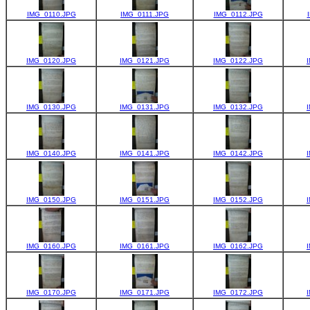
IMG_0110.JPG
IMG_0111.JPG
IMG_0112.JPG
IMG_0120.JPG
IMG_0121.JPG
IMG_0122.JPG
IMG_0130.JPG
IMG_0131.JPG
IMG_0132.JPG
IMG_0140.JPG
IMG_0141.JPG
IMG_0142.JPG
IMG_0150.JPG
IMG_0151.JPG
IMG_0152.JPG
IMG_0160.JPG
IMG_0161.JPG
IMG_0162.JPG
IMG_0170.JPG
IMG_0171.JPG
IMG_0172.JPG