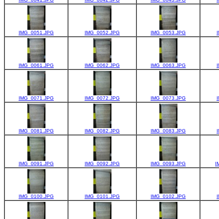
IMG_0051.JPG
IMG_0052.JPG
IMG_0053.JPG
IMG_0061.JPG
IMG_0062.JPG
IMG_0063.JPG
IMG_0071.JPG
IMG_0072.JPG
IMG_0073.JPG
IMG_0081.JPG
IMG_0082.JPG
IMG_0083.JPG
IMG_0091.JPG
IMG_0092.JPG
IMG_0093.JPG
I
IMG_0100.JPG
IMG_0101.JPG
IMG_0102.JPG