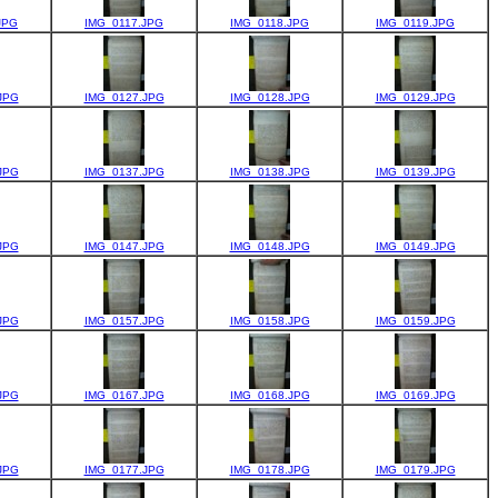
JPG
IMG_0117.JPG
IMG_0118.JPG
IMG_0119.JPG
JPG
IMG_0127.JPG
IMG_0128.JPG
IMG_0129.JPG
JPG
IMG_0137.JPG
IMG_0138.JPG
IMG_0139.JPG
JPG
IMG_0147.JPG
IMG_0148.JPG
IMG_0149.JPG
JPG
IMG_0157.JPG
IMG_0158.JPG
IMG_0159.JPG
JPG
IMG_0167.JPG
IMG_0168.JPG
IMG_0169.JPG
JPG
IMG_0177.JPG
IMG_0178.JPG
IMG_0179.JPG