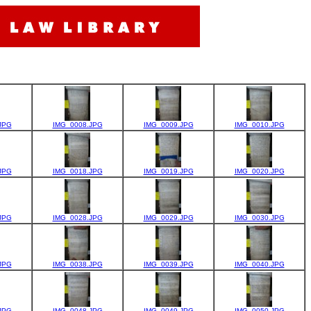
JPG
IMG_0008.JPG
IMG_0009.JPG
IMG_0010.JPG
JPG
IMG_0018.JPG
IMG_0019.JPG
IMG_0020.JPG
JPG
IMG_0028.JPG
IMG_0029.JPG
IMG_0030.JPG
JPG
IMG_0038.JPG
IMG_0039.JPG
IMG_0040.JPG
JPG
IMG_0048.JPG
IMG_0049.JPG
IMG_0050.JPG