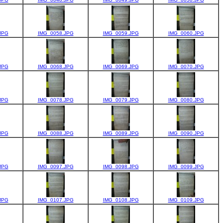
JPG
IMG_0058.JPG
IMG_0059.JPG
IMG_0060.JPG
JPG
IMG_0068.JPG
IMG_0069.JPG
IMG_0070.JPG
JPG
IMG_0078.JPG
IMG_0079.JPG
IMG_0080.JPG
JPG
IMG_0088.JPG
IMG_0089.JPG
IMG_0090.JPG
JPG
IMG_0097.JPG
IMG_0098.JPG
IMG_0099.JPG
JPG
IMG_0107.JPG
IMG_0108.JPG
IMG_0109.JPG