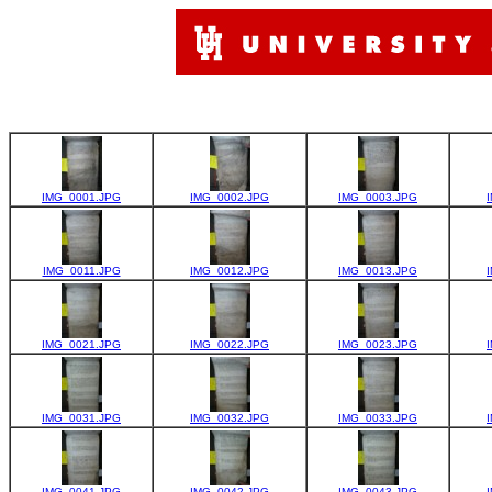
IMG_0001.JPG
IMG_0002.JPG
IMG_0003.JPG
IMG_0011.JPG
IMG_0012.JPG
IMG_0013.JPG
IMG_0021.JPG
IMG_0022.JPG
IMG_0023.JPG
IMG_0031.JPG
IMG_0032.JPG
IMG_0033.JPG
IMG_0041.JPG
IMG_0042.JPG
IMG_0043.JPG