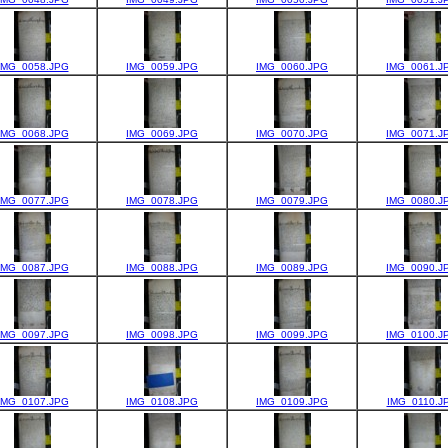
IMG_0058.JPG
IMG_0059.JPG
IMG_0060.JPG
IMG_0061.J
IMG_0068.JPG
IMG_0069.JPG
IMG_0070.JPG
IMG_0071.J
IMG_0077.JPG
IMG_0078.JPG
IMG_0079.JPG
IMG_0080.J
IMG_0087.JPG
IMG_0088.JPG
IMG_0089.JPG
IMG_0090.J
IMG_0097.JPG
IMG_0098.JPG
IMG_0099.JPG
IMG_0100.J
IMG_0107.JPG
IMG_0108.JPG
IMG_0109.JPG
IMG_0110.J