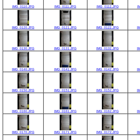
IMG_0110.JPG
IMG_0111.JPG
IMG_0112.JPG
I
IMG_0120.JPG
IMG_0121.JPG
IMG_0122.JPG
I
IMG_0130.JPG
IMG_0131.JPG
IMG_0132.JPG
I
IMG_0140.JPG
IMG_0141.JPG
IMG_0142.JPG
I
IMG_0150.JPG
IMG_0151.JPG
IMG_0152.JPG
I
IMG_0160.JPG
IMG_0161.JPG
IMG_0162.JPG
I
IMG_0170.JPG
IMG_0171.JPG
IMG_0172.JPG
I