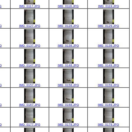
G
IMG_0117.JPG
IMG_0118.JPG
IMG_0119.JPG
G
IMG_0127.JPG
IMG_0128.JPG
IMG_0129.JPG
G
IMG_0137.JPG
IMG_0138.JPG
IMG_0139.JPG
G
IMG_0147.JPG
IMG_0148.JPG
IMG_0149.JPG
G
IMG_0157.JPG
IMG_0158.JPG
IMG_0159.JPG
G
IMG_0167.JPG
IMG_0168.JPG
IMG_0169.JPG
G
IMG_0177.JPG
IMG_0178.JPG
IMG_0179.JPG