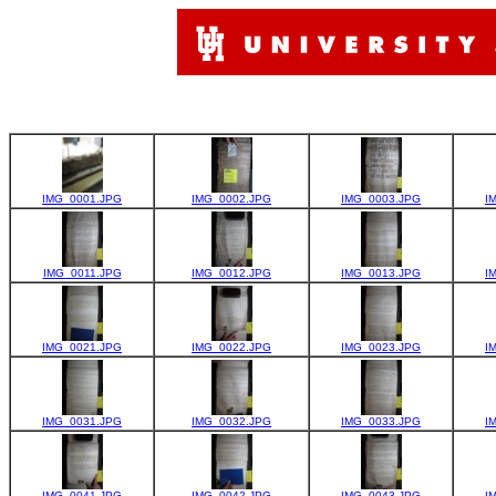
IMG_0001.JPG
IMG_0002.JPG
IMG_0003.JPG
I
IMG_0011.JPG
IMG_0012.JPG
IMG_0013.JPG
I
IMG_0021.JPG
IMG_0022.JPG
IMG_0023.JPG
I
IMG_0031.JPG
IMG_0032.JPG
IMG_0033.JPG
I
IMG_0041.JPG
IMG_0042.JPG
IMG_0043.JPG
I