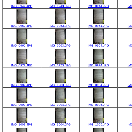
IMG_0942.JPG
IMG_0943.JPG
IMG_0944.JPG
IM
IMG_0952.JPG
IMG_0953.JPG
IMG_0954.JPG
IM
IMG_0962.JPG
IMG_0963.JPG
IMG_0964.JPG
IM
IMG_0972.JPG
IMG_0973.JPG
IMG_0974.JPG
IM
IMG_0982.JPG
IMG_0983.JPG
IMG_0984.JPG
IM
IMG_0993.JPG
IMG_0994.JPG
IMG_0995.JPG
IM
IMG_1003.JPG
IMG_1004.JPG
IMG_1005.JPG
IM