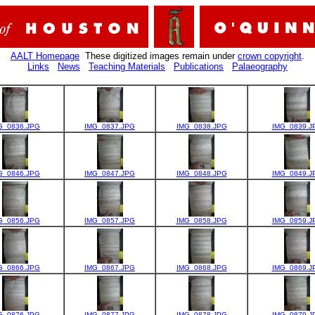
AALT Homepage
These digitized images remain under
crown copyright
.
Links
News
Teaching Materials
Publications
Palaeography
G_0836.JPG
IMG_0837.JPG
IMG_0838.JPG
IMG_0839.J
G_0846.JPG
IMG_0847.JPG
IMG_0848.JPG
IMG_0849.J
G_0856.JPG
IMG_0857.JPG
IMG_0858.JPG
IMG_0859.J
G_0866.JPG
IMG_0867.JPG
IMG_0868.JPG
IMG_0869.J
G_0876.JPG
IMG_0877.JPG
IMG_0878.JPG
IMG_0879.J