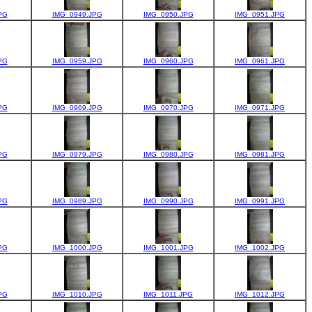
PG
IMG_0949.JPG
IMG_0950.JPG
IMG_0951.JPG
PG
IMG_0959.JPG
IMG_0960.JPG
IMG_0961.JPG
PG
IMG_0969.JPG
IMG_0970.JPG
IMG_0971.JPG
PG
IMG_0979.JPG
IMG_0980.JPG
IMG_0981.JPG
PG
IMG_0989.JPG
IMG_0990.JPG
IMG_0991.JPG
PG
IMG_1000.JPG
IMG_1001.JPG
IMG_1002.JPG
PG
IMG_1010.JPG
IMG_1011.JPG
IMG_1012.JPG