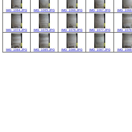
IMG_1064.JPG
IMG_1065.JPG
IMG_1066.JPG
IMG_1067.JPG
IMG_1068
IMG_1074.JPG
IMG_1075.JPG
IMG_1076.JPG
IMG_1077.JPG
IMG_1078
IMG_1084.JPG
IMG_1085.JPG
IMG_1086.JPG
IMG_1087.JPG
IMG_1088