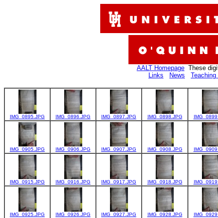
AALT Homepage
These digi
Links
News
Teaching 
IMG_0895.JPG
IMG_0896.JPG
IMG_0897.JPG
IMG_0898.JPG
IMG_0899
IMG_0905.JPG
IMG_0906.JPG
IMG_0907.JPG
IMG_0908.JPG
IMG_0909
IMG_0915.JPG
IMG_0916.JPG
IMG_0917.JPG
IMG_0918.JPG
IMG_0919
IMG_0925.JPG
IMG_0926.JPG
IMG_0927.JPG
IMG_0928.JPG
IMG_0929