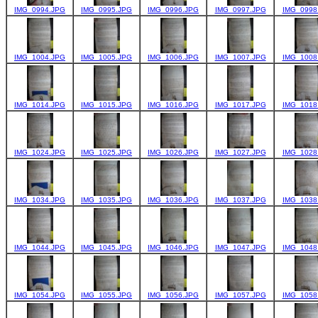
IMG_0994.JPG
IMG_0995.JPG
IMG_0996.JPG
IMG_0997.JPG
IMG_0998
IMG_1004.JPG
IMG_1005.JPG
IMG_1006.JPG
IMG_1007.JPG
IMG_1008
IMG_1014.JPG
IMG_1015.JPG
IMG_1016.JPG
IMG_1017.JPG
IMG_1018
IMG_1024.JPG
IMG_1025.JPG
IMG_1026.JPG
IMG_1027.JPG
IMG_1028
IMG_1034.JPG
IMG_1035.JPG
IMG_1036.JPG
IMG_1037.JPG
IMG_1038
IMG_1044.JPG
IMG_1045.JPG
IMG_1046.JPG
IMG_1047.JPG
IMG_1048
IMG_1054.JPG
IMG_1055.JPG
IMG_1056.JPG
IMG_1057.JPG
IMG_1058