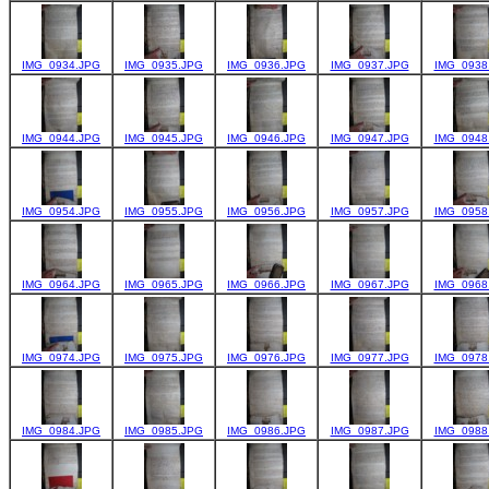
IMG_0934.JPG
IMG_0935.JPG
IMG_0936.JPG
IMG_0937.JPG
IMG_0938
IMG_0944.JPG
IMG_0945.JPG
IMG_0946.JPG
IMG_0947.JPG
IMG_0948
IMG_0954.JPG
IMG_0955.JPG
IMG_0956.JPG
IMG_0957.JPG
IMG_0958
IMG_0964.JPG
IMG_0965.JPG
IMG_0966.JPG
IMG_0967.JPG
IMG_0968
IMG_0974.JPG
IMG_0975.JPG
IMG_0976.JPG
IMG_0977.JPG
IMG_0978
IMG_0984.JPG
IMG_0985.JPG
IMG_0986.JPG
IMG_0987.JPG
IMG_0988