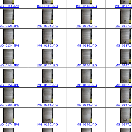
MG_0114.JPG
IMG_0115.JPG
IMG_0116.JPG
IMG_0117.
MG_0124.JPG
IMG_0125.JPG
IMG_0126.JPG
IMG_0127.
MG_0134.JPG
IMG_0135.JPG
IMG_0136.JPG
IMG_0137.
MG_0144.JPG
IMG_0145.JPG
IMG_0146.JPG
IMG_0147.
MG_0154.JPG
IMG_0155.JPG
IMG_0156.JPG
IMG_0157.
MG_0164.JPG
IMG_0165.JPG
IMG_0166.JPG
IMG_0167.
MG_0174.JPG
IMG_0175.JPG
IMG_0176.JPG
IMG_0177.