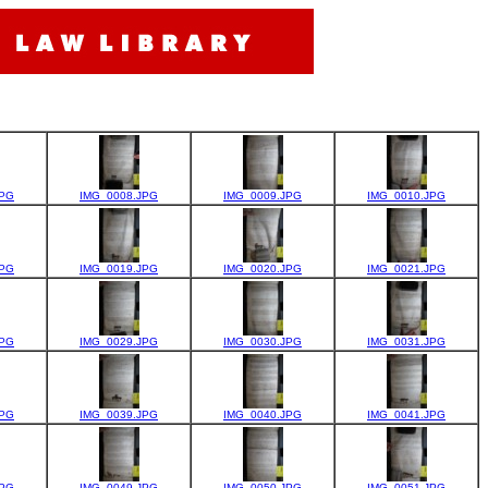
JPG
IMG_0008.JPG
IMG_0009.JPG
IMG_0010.JPG
JPG
IMG_0019.JPG
IMG_0020.JPG
IMG_0021.JPG
JPG
IMG_0029.JPG
IMG_0030.JPG
IMG_0031.JPG
JPG
IMG_0039.JPG
IMG_0040.JPG
IMG_0041.JPG
JPG
IMG_0049.JPG
IMG_0050.JPG
IMG_0051.JPG