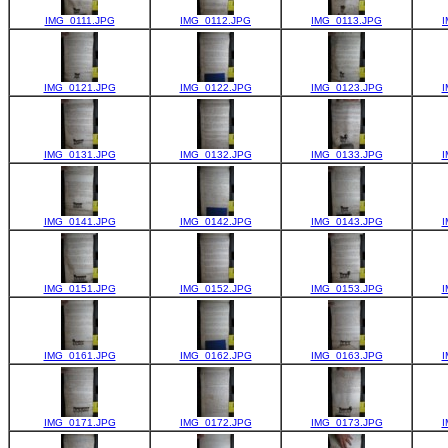
IMG_0111.JPG
IMG_0112.JPG
IMG_0113.JPG
I
IMG_0121.JPG
IMG_0122.JPG
IMG_0123.JPG
I
IMG_0131.JPG
IMG_0132.JPG
IMG_0133.JPG
I
IMG_0141.JPG
IMG_0142.JPG
IMG_0143.JPG
I
IMG_0151.JPG
IMG_0152.JPG
IMG_0153.JPG
I
IMG_0161.JPG
IMG_0162.JPG
IMG_0163.JPG
I
IMG_0171.JPG
IMG_0172.JPG
IMG_0173.JPG
I