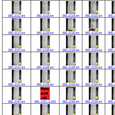
IMG_0717.jpg
IMG_0718.jpg
IMG_0719.jpg
IMG_0720.jpg
IMG_0
IMG_0727.jpg
IMG_0728.jpg
IMG_0729.jpg
IMG_0730.jpg
IMG_0
IMG_0737.jpg
IMG_0738.jpg
IMG_0739.jpg
IMG_0740.jpg
IMG_0
IMG_0747.jpg
IMG_0748.jpg
IMG_0749.jpg
IMG_0750.jpg
IMG_0
IMG_0757.jpg
IMG_0758.jpg
IMG_0759.jpg
IMG_0760.jpg
IMG_0
IMG_0767.jpg
IMG_0767_1.JPG
IMG_0768.jpg
IMG_0769.jpg
IMG_0