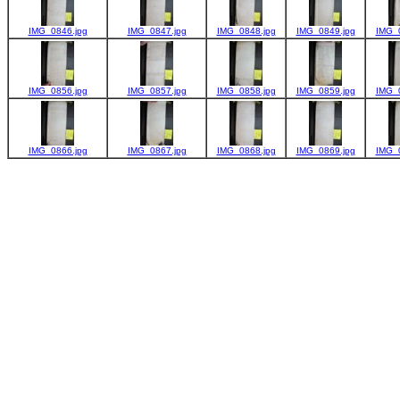
IMG_0846.jpg
IMG_0847.jpg
IMG_0848.jpg
IMG_0849.jpg
IMG_0
IMG_0856.jpg
IMG_0857.jpg
IMG_0858.jpg
IMG_0859.jpg
IMG_0
IMG_0866.jpg
IMG_0867.jpg
IMG_0868.jpg
IMG_0869.jpg
IMG_0