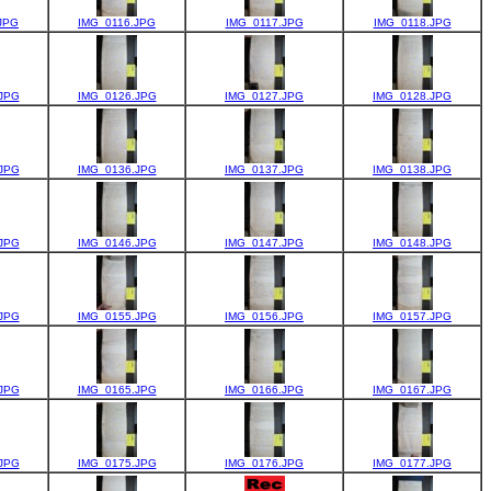
JPG
IMG_0116.JPG
IMG_0117.JPG
IMG_0118.JPG
JPG
IMG_0126.JPG
IMG_0127.JPG
IMG_0128.JPG
JPG
IMG_0136.JPG
IMG_0137.JPG
IMG_0138.JPG
JPG
IMG_0146.JPG
IMG_0147.JPG
IMG_0148.JPG
JPG
IMG_0155.JPG
IMG_0156.JPG
IMG_0157.JPG
JPG
IMG_0165.JPG
IMG_0166.JPG
IMG_0167.JPG
JPG
IMG_0175.JPG
IMG_0176.JPG
IMG_0177.JPG