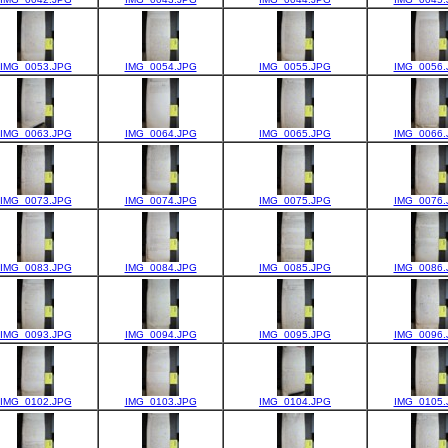
IMG_0053.JPG
IMG_0054.JPG
IMG_0055.JPG
IMG_0056.
IMG_0063.JPG
IMG_0064.JPG
IMG_0065.JPG
IMG_0066.
IMG_0073.JPG
IMG_0074.JPG
IMG_0075.JPG
IMG_0076.
IMG_0083.JPG
IMG_0084.JPG
IMG_0085.JPG
IMG_0086.
IMG_0093.JPG
IMG_0094.JPG
IMG_0095.JPG
IMG_0096.
IMG_0102.JPG
IMG_0103.JPG
IMG_0104.JPG
IMG_0105.