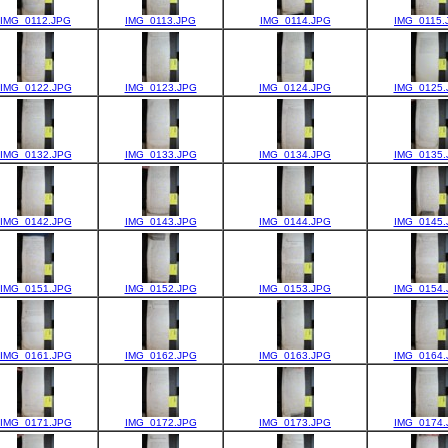
IMG_0112.JPG
IMG_0113.JPG
IMG_0114.JPG
IMG_0115.
IMG_0122.JPG
IMG_0123.JPG
IMG_0124.JPG
IMG_0125.
IMG_0132.JPG
IMG_0133.JPG
IMG_0134.JPG
IMG_0135.
IMG_0142.JPG
IMG_0143.JPG
IMG_0144.JPG
IMG_0145.
IMG_0151.JPG
IMG_0152.JPG
IMG_0153.JPG
IMG_0154.
IMG_0161.JPG
IMG_0162.JPG
IMG_0163.JPG
IMG_0164.
IMG_0171.JPG
IMG_0172.JPG
IMG_0173.JPG
IMG_0174.