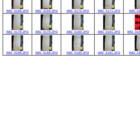
IMG_0168.JPG
IMG_0169.JPG
IMG_0170.JPG
IMG_0171.JPG
IMG_0
IMG_0178.JPG
IMG_0179.JPG
IMG_0180.JPG
IMG_0181.JPG
IMG_01
IMG_0188.JPG
IMG_0189.JPG
IMG_0190.JPG
IMG_0191.JPG
IMG_0