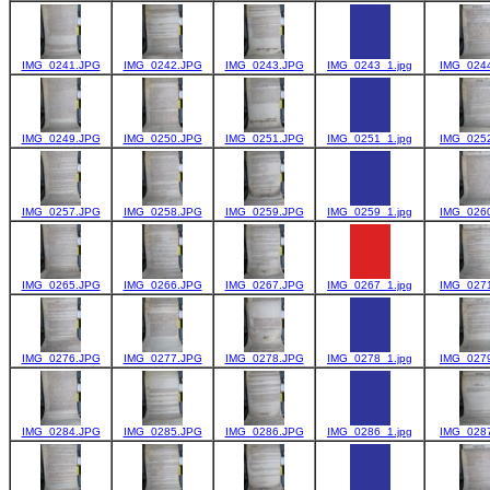
IMG_0241.JPG
IMG_0242.JPG
IMG_0243.JPG
IMG_0243_1.jpg
IMG_024
IMG_0249.JPG
IMG_0250.JPG
IMG_0251.JPG
IMG_0251_1.jpg
IMG_025
IMG_0257.JPG
IMG_0258.JPG
IMG_0259.JPG
IMG_0259_1.jpg
IMG_026
IMG_0265.JPG
IMG_0266.JPG
IMG_0267.JPG
IMG_0267_1.jpg
IMG_027
IMG_0276.JPG
IMG_0277.JPG
IMG_0278.JPG
IMG_0278_1.jpg
IMG_027
IMG_0284.JPG
IMG_0285.JPG
IMG_0286.JPG
IMG_0286_1.jpg
IMG_028