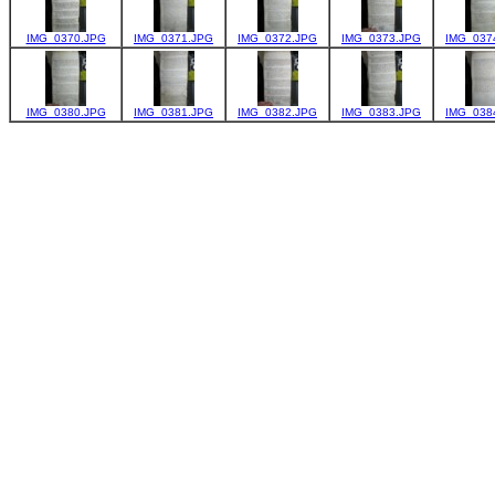
IMG_0370.JPG
IMG_0371.JPG
IMG_0372.JPG
IMG_0373.JPG
IMG_037
IMG_0380.JPG
IMG_0381.JPG
IMG_0382.JPG
IMG_0383.JPG
IMG_038