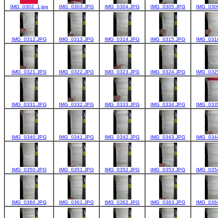
IMG_0302_1.jpg
IMG_0303.JPG
IMG_0304.JPG
IMG_0305.JPG
IMG_030
IMG_0312.JPG
IMG_0313.JPG
IMG_0314.JPG
IMG_0315.JPG
IMG_031
IMG_0321.JPG
IMG_0322.JPG
IMG_0323.JPG
IMG_0324.JPG
IMG_032
IMG_0331.JPG
IMG_0332.JPG
IMG_0333.JPG
IMG_0334.JPG
IMG_033
IMG_0340.JPG
IMG_0341.JPG
IMG_0342.JPG
IMG_0343.JPG
IMG_034
IMG_0350.JPG
IMG_0351.JPG
IMG_0352.JPG
IMG_0353.JPG
IMG_035
IMG_0360.JPG
IMG_0361.JPG
IMG_0362.JPG
IMG_0363.JPG
IMG_036