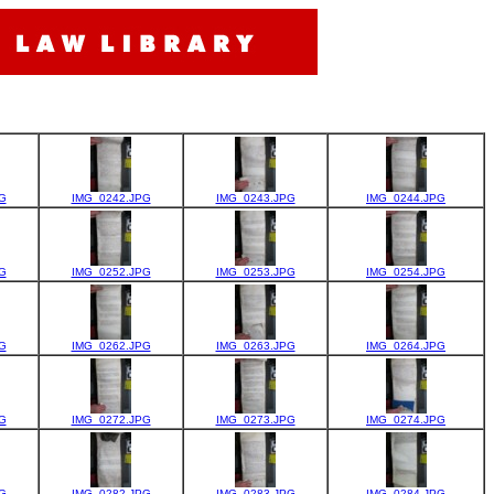
G
IMG_0242.JPG
IMG_0243.JPG
IMG_0244.JPG
G
IMG_0252.JPG
IMG_0253.JPG
IMG_0254.JPG
G
IMG_0262.JPG
IMG_0263.JPG
IMG_0264.JPG
G
IMG_0272.JPG
IMG_0273.JPG
IMG_0274.JPG
G
IMG_0282.JPG
IMG_0283.JPG
IMG_0284.JPG