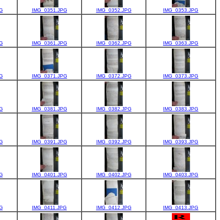
G
IMG_0351.JPG
IMG_0352.JPG
IMG_0353.JPG
G
IMG_0361.JPG
IMG_0362.JPG
IMG_0363.JPG
G
IMG_0371.JPG
IMG_0372.JPG
IMG_0373.JPG
G
IMG_0381.JPG
IMG_0382.JPG
IMG_0383.JPG
G
IMG_0391.JPG
IMG_0392.JPG
IMG_0393.JPG
G
IMG_0401.JPG
IMG_0402.JPG
IMG_0403.JPG
G
IMG_0411.JPG
IMG_0412.JPG
IMG_0413.JPG