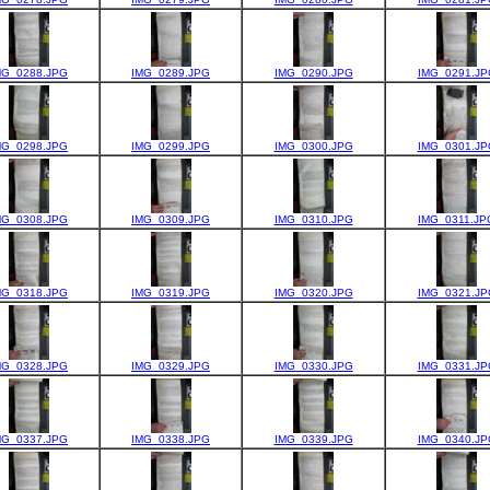
MG_0288.JPG
IMG_0289.JPG
IMG_0290.JPG
IMG_0291.JP
MG_0298.JPG
IMG_0299.JPG
IMG_0300.JPG
IMG_0301.JP
MG_0308.JPG
IMG_0309.JPG
IMG_0310.JPG
IMG_0311.JP
MG_0318.JPG
IMG_0319.JPG
IMG_0320.JPG
IMG_0321.JP
MG_0328.JPG
IMG_0329.JPG
IMG_0330.JPG
IMG_0331.JP
MG_0337.JPG
IMG_0338.JPG
IMG_0339.JPG
IMG_0340.JP