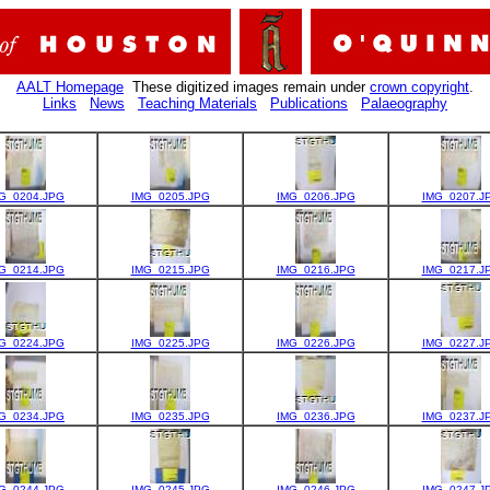
AALT Homepage
These digitized images remain under
crown copyright
.
Links
News
Teaching Materials
Publications
Palaeography
G_0204.JPG
IMG_0205.JPG
IMG_0206.JPG
IMG_0207.J
G_0214.JPG
IMG_0215.JPG
IMG_0216.JPG
IMG_0217.J
G_0224.JPG
IMG_0225.JPG
IMG_0226.JPG
IMG_0227.J
G_0234.JPG
IMG_0235.JPG
IMG_0236.JPG
IMG_0237.J
G_0244.JPG
IMG_0245.JPG
IMG_0246.JPG
IMG_0247.J