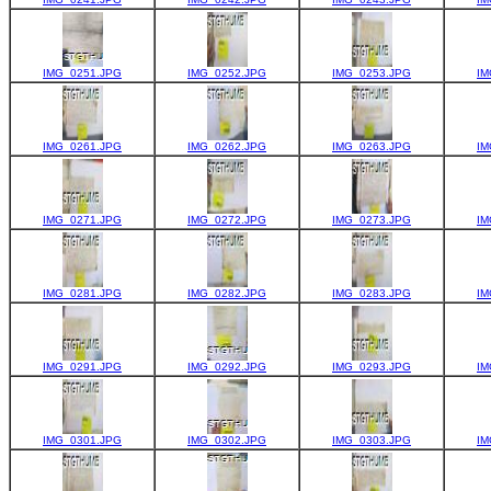
IMG_0251.JPG
IMG_0252.JPG
IMG_0253.JPG
IM
IMG_0261.JPG
IMG_0262.JPG
IMG_0263.JPG
IM
IMG_0271.JPG
IMG_0272.JPG
IMG_0273.JPG
IM
IMG_0281.JPG
IMG_0282.JPG
IMG_0283.JPG
IM
IMG_0291.JPG
IMG_0292.JPG
IMG_0293.JPG
IM
IMG_0301.JPG
IMG_0302.JPG
IMG_0303.JPG
IM