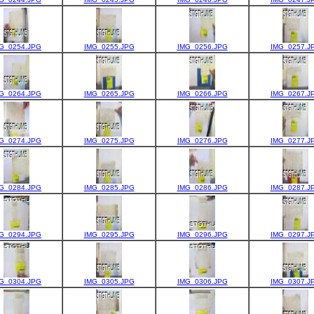
G_0254.JPG
IMG_0255.JPG
IMG_0256.JPG
IMG_0257.J
G_0264.JPG
IMG_0265.JPG
IMG_0266.JPG
IMG_0267.J
G_0274.JPG
IMG_0275.JPG
IMG_0276.JPG
IMG_0277.J
G_0284.JPG
IMG_0285.JPG
IMG_0286.JPG
IMG_0287.J
G_0294.JPG
IMG_0295.JPG
IMG_0296.JPG
IMG_0297.J
G_0304.JPG
IMG_0305.JPG
IMG_0306.JPG
IMG_0307.J