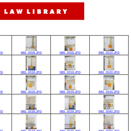
PG
IMG_0008.JPG
IMG_0009.JPG
IMG_0010.JPG
PG
IMG_0018.JPG
IMG_0019.JPG
IMG_0020.JPG
PG
IMG_0028.JPG
IMG_0029.JPG
IMG_0030.JPG
PG
IMG_0038.JPG
IMG_0039.JPG
IMG_0040.JPG
PG
IMG_0048.JPG
IMG_0049.JPG
IMG_0050.JPG