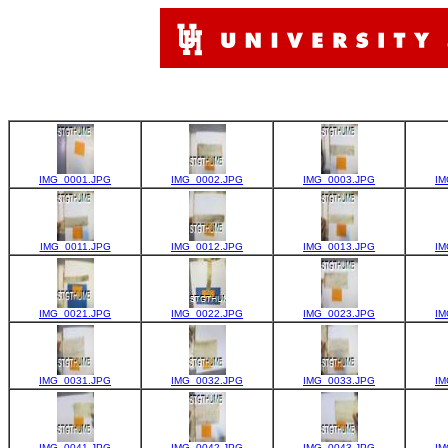
IMG_0001.JPG
IMG_0002.JPG
IMG_0003.JPG
IM
IMG_0011.JPG
IMG_0012.JPG
IMG_0013.JPG
IM
IMG_0021.JPG
IMG_0022.JPG
IMG_0023.JPG
IM
IMG_0031.JPG
IMG_0032.JPG
IMG_0033.JPG
IM
IMG_0041.JPG
IMG_0042.JPG
IMG_0043.JPG
IM