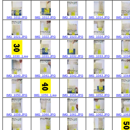
IMG_1011.JPG
IMG_1012.JPG
IMG_1013.JPG
IMG_1014.JPG
IMG_1015
IMG_1021.JPG
IMG_1022.JPG
IMG_1023.JPG
IMG_1024.JPG
IMG_1025
IMG_1030_1.jpg
IMG_1031.JPG
IMG_1032.JPG
IMG_1033.JPG
IMG_1034
IMG_1040.JPG
IMG_1041.JPG
IMG_1042.JPG
IMG_1043.JPG
IMG_1044
IMG_1050.JPG
IMG_1050_1.jpg
IMG_1051.JPG
IMG_1052.JPG
IMG_1053
IMG_1059.JPG
IMG_1060.JPG
IMG_1061.JPG
IMG_1062.JPG
IMG_1063