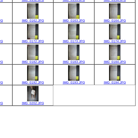
PG
IMG_0162.JPG
IMG_0163.JPG
IMG_0164.JPG
PG
IMG_0172.JPG
IMG_0173.JPG
IMG_0174.JPG
PG
IMG_0182.JPG
IMG_0183.JPG
IMG_0184.JPG
PG
IMG_0192.JPG
IMG_0193.JPG
IMG_0194.JPG
PG
IMG_0202.JPG