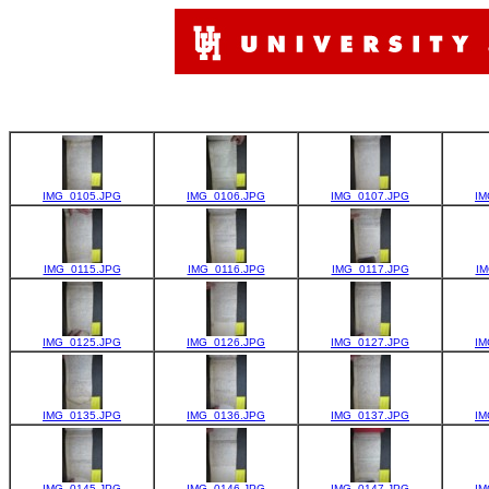
IMG_0105.JPG
IMG_0106.JPG
IMG_0107.JPG
IM
IMG_0115.JPG
IMG_0116.JPG
IMG_0117.JPG
IM
IMG_0125.JPG
IMG_0126.JPG
IMG_0127.JPG
IM
IMG_0135.JPG
IMG_0136.JPG
IMG_0137.JPG
IM
IMG_0145.JPG
IMG_0146.JPG
IMG_0147.JPG
IM