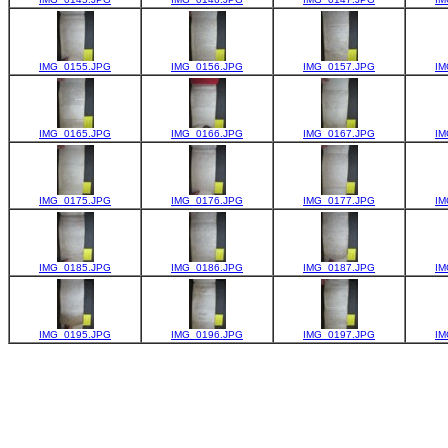
IMG_0155.JPG
IMG_0156.JPG
IMG_0157.JPG
IM
IMG_0165.JPG
IMG_0166.JPG
IMG_0167.JPG
IM
IMG_0175.JPG
IMG_0176.JPG
IMG_0177.JPG
IM
IMG_0185.JPG
IMG_0186.JPG
IMG_0187.JPG
IM
IMG_0195.JPG
IMG_0196.JPG
IMG_0197.JPG
IM