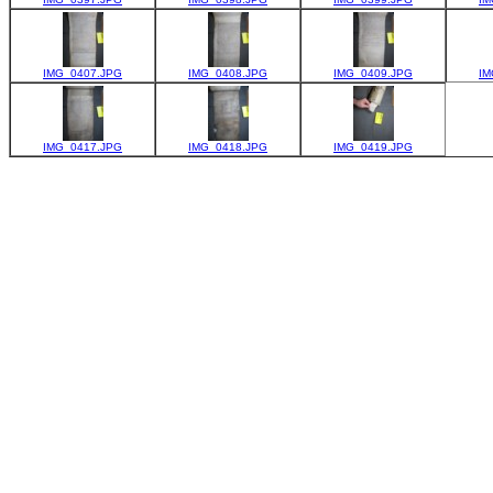
IMG_0407.JPG
IMG_0408.JPG
IMG_0409.JPG
IM
IMG_0417.JPG
IMG_0418.JPG
IMG_0419.JPG