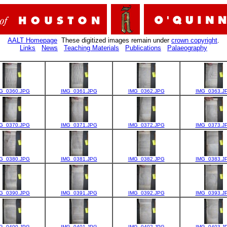
AALT Homepage
These digitized images remain under
crown copyright
.
Links
News
Teaching Materials
Publications
Palaeography
G_0360.JPG
IMG_0361.JPG
IMG_0362.JPG
IMG_0363.J
G_0370.JPG
IMG_0371.JPG
IMG_0372.JPG
IMG_0373.J
G_0380.JPG
IMG_0381.JPG
IMG_0382.JPG
IMG_0383.J
G_0390.JPG
IMG_0391.JPG
IMG_0392.JPG
IMG_0393.J
G_0400.JPG
IMG_0401.JPG
IMG_0402.JPG
IMG_0403.J