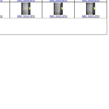
PG
IMG_0414.JPG
IMG_0415.JPG
IMG_0416.JPG