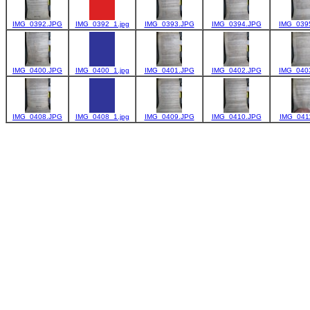
IMG_0392.JPG
IMG_0392_1.jpg
IMG_0393.JPG
IMG_0394.JPG
IMG_039
IMG_0400.JPG
IMG_0400_1.jpg
IMG_0401.JPG
IMG_0402.JPG
IMG_040
IMG_0408.JPG
IMG_0408_1.jpg
IMG_0409.JPG
IMG_0410.JPG
IMG_041