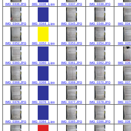
IMG_0336.JPG
IMG_0336_1.jpg
IMG_0337.JPG
IMG_0338.JPG
IMG_033
IMG_0344.JPG
IMG_0344_1.jpg
IMG_0345.JPG
IMG_0346.JPG
IMG_034
IMG_0352.JPG
IMG_0352_1.jpg
IMG_0353.JPG
IMG_0354.JPG
IMG_035
IMG_0360.JPG
IMG_0360_1.jpg
IMG_0361.JPG
IMG_0362.JPG
IMG_036
IMG_0368.JPG
IMG_0368_1.jpg
IMG_0369.JPG
IMG_0370.JPG
IMG_037
IMG_0376.JPG
IMG_0376_1.jpg
IMG_0377.JPG
IMG_0378.JPG
IMG_037
IMG_0384.JPG
IMG_0384_1.jpg
IMG_0385.JPG
IMG_0386.JPG
IMG_038