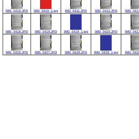
IMG_0410.JPG
IMG_0410_1.jpg
IMG_0411.JPG
IMG_0412.JPG
IMG_041
IMG_0418.JPG
IMG_0419.JPG
IMG_0419_1.jpg
IMG_0420.JPG
IMG_042
IMG_0426.JPG
IMG_0427.JPG
IMG_0428.JPG
IMG_0428_1.jpg
IMG_042