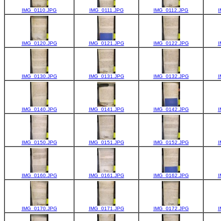
IMG_0110.JPG
IMG_0111.JPG
IMG_0112.JPG
I
IMG_0120.JPG
IMG_0121.JPG
IMG_0122.JPG
I
IMG_0130.JPG
IMG_0131.JPG
IMG_0132.JPG
I
IMG_0140.JPG
IMG_0141.JPG
IMG_0142.JPG
I
IMG_0150.JPG
IMG_0151.JPG
IMG_0152.JPG
I
IMG_0160.JPG
IMG_0161.JPG
IMG_0162.JPG
I
IMG_0170.JPG
IMG_0171.JPG
IMG_0172.JPG
I