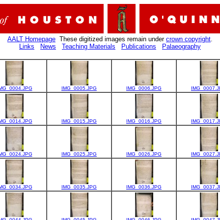
AALT Homepage
These digitized images remain under
crown copyright
.
Links
News
Teaching Materials
Publications
Palaeography
MG_0004.JPG
IMG_0005.JPG
IMG_0006.JPG
IMG_0007.
MG_0014.JPG
IMG_0015.JPG
IMG_0016.JPG
IMG_0017.
MG_0024.JPG
IMG_0025.JPG
IMG_0026.JPG
IMG_0027.
MG_0034.JPG
IMG_0035.JPG
IMG_0036.JPG
IMG_0037.
MG_0044.JPG
IMG_0045.JPG
IMG_0046.JPG
IMG_0047.