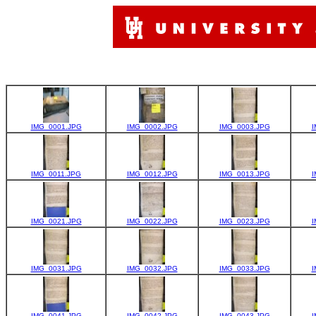
IMG_0001.JPG
IMG_0002.JPG
IMG_0003.JPG
I
IMG_0011.JPG
IMG_0012.JPG
IMG_0013.JPG
I
IMG_0021.JPG
IMG_0022.JPG
IMG_0023.JPG
I
IMG_0031.JPG
IMG_0032.JPG
IMG_0033.JPG
I
IMG_0041.JPG
IMG_0042.JPG
IMG_0043.JPG
I