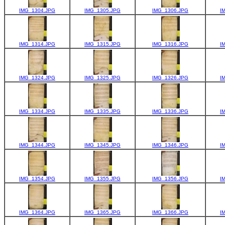
IMG_1304.JPG
IMG_1305.JPG
IMG_1306.JPG
I
IMG_1314.JPG
IMG_1315.JPG
IMG_1316.JPG
I
IMG_1324.JPG
IMG_1325.JPG
IMG_1326.JPG
I
IMG_1334.JPG
IMG_1335.JPG
IMG_1336.JPG
I
IMG_1344.JPG
IMG_1345.JPG
IMG_1346.JPG
I
IMG_1354.JPG
IMG_1355.JPG
IMG_1356.JPG
I
IMG_1364.JPG
IMG_1365.JPG
IMG_1366.JPG
I