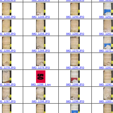
MG_1248.JPG
IMG_1249.JPG
IMG_1250.JPG
IMG_1251.
MG_1258.JPG
IMG_1259.JPG
IMG_1260.JPG
IMG_1261.
MG_1268.JPG
IMG_1269.JPG
IMG_1270.JPG
IMG_1271.
MG_1278.JPG
IMG_1279.JPG
IMG_1280.JPG
IMG_1281.
MG_1288.JPG
IMG_1288_1.jpg
IMG_1289.JPG
IMG_1290.
MG_1297.JPG
IMG_1298.JPG
IMG_1299.JPG
IMG_1300.