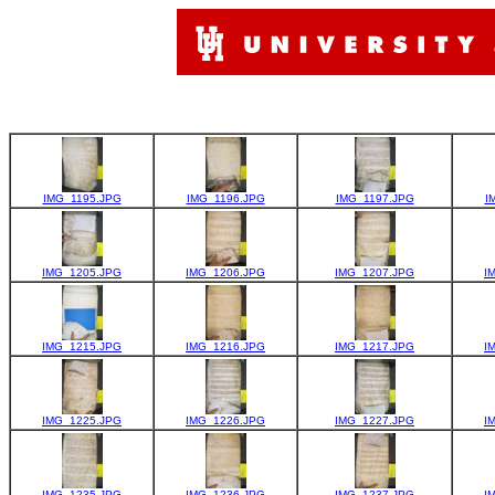
IMG_1195.JPG
IMG_1196.JPG
IMG_1197.JPG
I
IMG_1205.JPG
IMG_1206.JPG
IMG_1207.JPG
I
IMG_1215.JPG
IMG_1216.JPG
IMG_1217.JPG
I
IMG_1225.JPG
IMG_1226.JPG
IMG_1227.JPG
I
IMG_1235.JPG
IMG_1236.JPG
IMG_1237.JPG
I