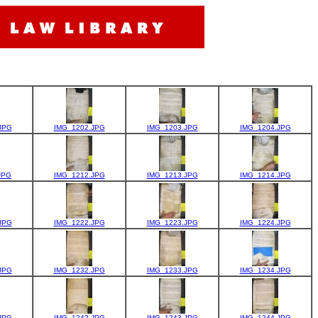
JPG
IMG_1202.JPG
IMG_1203.JPG
IMG_1204.JPG
JPG
IMG_1212.JPG
IMG_1213.JPG
IMG_1214.JPG
JPG
IMG_1222.JPG
IMG_1223.JPG
IMG_1224.JPG
JPG
IMG_1232.JPG
IMG_1233.JPG
IMG_1234.JPG
JPG
IMG_1242.JPG
IMG_1243.JPG
IMG_1244.JPG