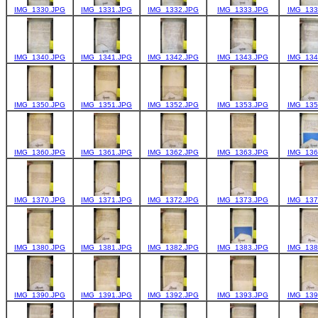
IMG_1330.JPG
IMG_1331.JPG
IMG_1332.JPG
IMG_1333.JPG
IMG_133
IMG_1340.JPG
IMG_1341.JPG
IMG_1342.JPG
IMG_1343.JPG
IMG_134
IMG_1350.JPG
IMG_1351.JPG
IMG_1352.JPG
IMG_1353.JPG
IMG_135
IMG_1360.JPG
IMG_1361.JPG
IMG_1362.JPG
IMG_1363.JPG
IMG_136
IMG_1370.JPG
IMG_1371.JPG
IMG_1372.JPG
IMG_1373.JPG
IMG_137
IMG_1380.JPG
IMG_1381.JPG
IMG_1382.JPG
IMG_1383.JPG
IMG_138
IMG_1390.JPG
IMG_1391.JPG
IMG_1392.JPG
IMG_1393.JPG
IMG_139