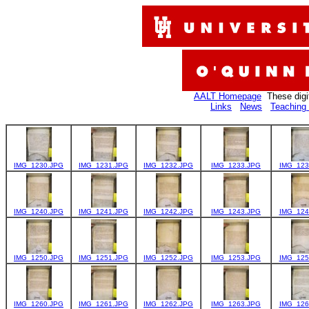
AALT Homepage
These digi
Links
News
Teaching 
IMG_1230.JPG
IMG_1231.JPG
IMG_1232.JPG
IMG_1233.JPG
IMG_123
IMG_1240.JPG
IMG_1241.JPG
IMG_1242.JPG
IMG_1243.JPG
IMG_124
IMG_1250.JPG
IMG_1251.JPG
IMG_1252.JPG
IMG_1253.JPG
IMG_125
IMG_1260.JPG
IMG_1261.JPG
IMG_1262.JPG
IMG_1263.JPG
IMG_126