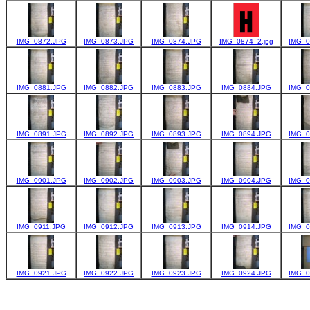
IMG_0872.JPG
IMG_0873.JPG
IMG_0874.JPG
IMG_0874_2.jpg
IMG_0
IMG_0881.JPG
IMG_0882.JPG
IMG_0883.JPG
IMG_0884.JPG
IMG_0
IMG_0891.JPG
IMG_0892.JPG
IMG_0893.JPG
IMG_0894.JPG
IMG_0
IMG_0901.JPG
IMG_0902.JPG
IMG_0903.JPG
IMG_0904.JPG
IMG_0
IMG_0911.JPG
IMG_0912.JPG
IMG_0913.JPG
IMG_0914.JPG
IMG_0
IMG_0921.JPG
IMG_0922.JPG
IMG_0923.JPG
IMG_0924.JPG
IMG_0