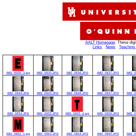
AALT Homepage
These digi
Links
News
Teaching 
IMG_0000_3.jpg
IMG_0835.JPG
IMG_0836.JPG
IMG_0837.JPG
IMG_0
IMG_0844.JPG
IMG_0845.JPG
IMG_0846.JPG
IMG_0847.JPG
IMG_0
IMG_0854.JPG
IMG_0855.JPG
IMG_0855_4.jpg
IMG_0856.JPG
IMG_0
IMG_0862_1.jpg
IMG_0863.JPG
IMG_0864.JPG
IMG_0865.JPG
IMG_0