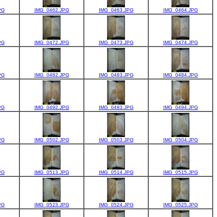
PG
IMG_0462.JPG
IMG_0463.JPG
IMG_0464.JPG
PG
IMG_0472.JPG
IMG_0473.JPG
IMG_0474.JPG
PG
IMG_0482.JPG
IMG_0483.JPG
IMG_0484.JPG
PG
IMG_0492.JPG
IMG_0493.JPG
IMG_0494.JPG
PG
IMG_0502.JPG
IMG_0503.JPG
IMG_0504.JPG
PG
IMG_0513.JPG
IMG_0514.JPG
IMG_0515.JPG
PG
IMG_0523.JPG
IMG_0524.JPG
IMG_0525.JPG