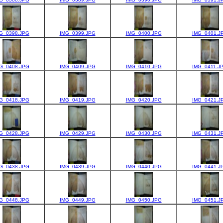
G_0398.JPG
IMG_0399.JPG
IMG_0400.JPG
IMG_0401.J
G_0408.JPG
IMG_0409.JPG
IMG_0410.JPG
IMG_0411.J
G_0418.JPG
IMG_0419.JPG
IMG_0420.JPG
IMG_0421.J
G_0428.JPG
IMG_0429.JPG
IMG_0430.JPG
IMG_0431.J
G_0438.JPG
IMG_0439.JPG
IMG_0440.JPG
IMG_0441.J
G_0448.JPG
IMG_0449.JPG
IMG_0450.JPG
IMG_0451.J