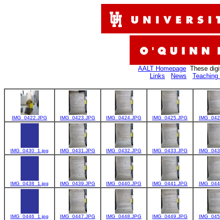
AALT Homepage
These digi
Links
News
Teaching 
IMG_0422.JPG
IMG_0423.JPG
IMG_0424.JPG
IMG_0425.JPG
IMG_042
IMG_0430_1.jpg
IMG_0431.JPG
IMG_0432.JPG
IMG_0433.JPG
IMG_043
IMG_0438_1.jpg
IMG_0439.JPG
IMG_0440.JPG
IMG_0441.JPG
IMG_044
IMG_0446_1.jpg
IMG_0447.JPG
IMG_0448.JPG
IMG_0449.JPG
IMG_045