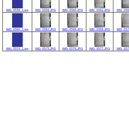
IMG_0558_1.jpg
IMG_0559.JPG
IMG_0560.JPG
IMG_0561.JPG
IMG_056
IMG_0566_1.jpg
IMG_0567.JPG
IMG_0568.JPG
IMG_0569.JPG
IMG_057
IMG_0574_1.jpg
IMG_0575.JPG
IMG_0576.JPG
IMG_0577.JPG
IMG_057