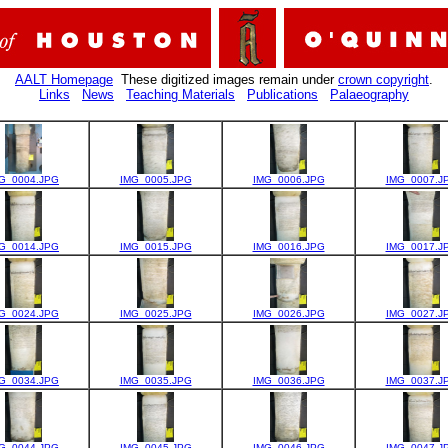
AALT Homepage
These digitized images remain under
crown copyright
.
Links
News
Teaching Materials
Publications
Palaeography
G_0004.JPG
IMG_0005.JPG
IMG_0006.JPG
IMG_0007.J
G_0014.JPG
IMG_0015.JPG
IMG_0016.JPG
IMG_0017.J
G_0024.JPG
IMG_0025.JPG
IMG_0026.JPG
IMG_0027.J
G_0034.JPG
IMG_0035.JPG
IMG_0036.JPG
IMG_0037.J
G_0044.JPG
IMG_0045.JPG
IMG_0046.JPG
IMG_0047.J