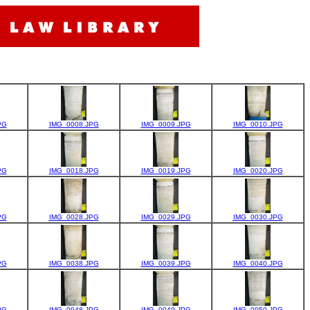
PG
IMG_0008.JPG
IMG_0009.JPG
IMG_0010.JPG
PG
IMG_0018.JPG
IMG_0019.JPG
IMG_0020.JPG
PG
IMG_0028.JPG
IMG_0029.JPG
IMG_0030.JPG
PG
IMG_0038.JPG
IMG_0039.JPG
IMG_0040.JPG
PG
IMG_0048.JPG
IMG_0049.JPG
IMG_0050.JPG