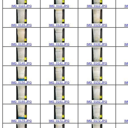
IMG_0110.JPG
IMG_0111.JPG
IMG_0112.JPG
IM
IMG_0120.JPG
IMG_0121.JPG
IMG_0122.JPG
IM
IMG_0130.JPG
IMG_0131.JPG
IMG_0132.JPG
IM
IMG_0140.JPG
IMG_0141.JPG
IMG_0142.JPG
IM
IMG_0150.JPG
IMG_0151.JPG
IMG_0152.JPG
IM
IMG_0160.JPG
IMG_0161.JPG
IMG_0162.JPG
IM
IMG_0170.JPG
IMG_0171.JPG
IMG_0172.JPG
IM