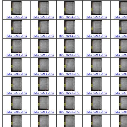
IMG_0232.JPG
IMG_0233.JPG
IMG_0234.JPG
IMG_0235.JPG
IMG_023
IMG_0242.JPG
IMG_0243.JPG
IMG_0244.JPG
IMG_0245.JPG
IMG_024
IMG_0251.JPG
IMG_0252.JPG
IMG_0253.JPG
IMG_0254.JPG
IMG_025
IMG_0260.JPG
IMG_0261.JPG
IMG_0262.JPG
IMG_0263.JPG
IMG_026
IMG_0270.JPG
IMG_0271.JPG
IMG_0272.JPG
IMG_0273.JPG
IMG_027
IMG_0280.JPG
IMG_0281.JPG
IMG_0282.JPG
IMG_0283.JPG
IMG_028